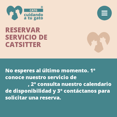
Ir
al
contenido
Mai
RESERVAR
Men
SERVICIO DE
CATSITTER
No esperes al último momento. 1º
conoce nuestro servicio de
catsitter en
Valencia
, 2º consulta nuestro calendario
de disponibilidad y 3º contáctanos para
solicitar una reserva.