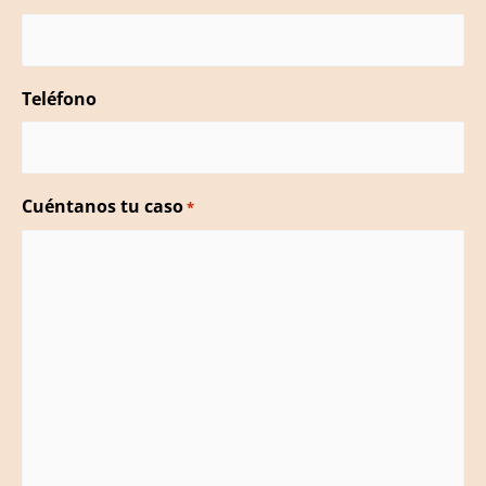
m
b
r
Teléfono
e
Cuéntanos tu caso
*